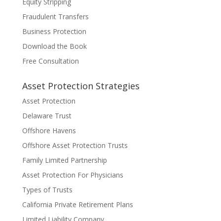
Equity Stripping
Fraudulent Transfers
Business Protection
Download the Book
Free Consultation
Asset Protection Strategies
Asset Protection
Delaware Trust
Offshore Havens
Offshore Asset Protection Trusts
Family Limited Partnership
Asset Protection For Physicians
Types of Trusts
California Private Retirement Plans
Limited Liability Company