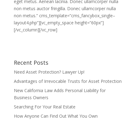
eget metus. Aenean lacinia. Donec ullamcorper nulla
non metus auctor fringilla. Donec ullamcorper nulla
non metus.” cms_template=”cms_fancybox_single–
layout4.php”][vc_empty_space height=”60px”]
[/vc_column][/vc_row]
Recent Posts
Need Asset Protection? Lawyer Up!
Advantages of Irrevocable Trusts for Asset Protection
New California Law Adds Personal Liability for
Business Owners
Searching For Your Real Estate
How Anyone Can Find Out What You Own