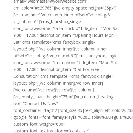
email=”
webmaster@yourwebsite.com
”
em_color=”#c29765″][vc_empty_space height=”35px”]
[vc_row_inner][vc_column_inner offset=”vc_col-lg-6
vc_col-md-6″][cms_fancybox_single
icon_fontawesome=”fa fa-clock-o” title_item=”Mon-Sat
9.00 – 17.00″ description_item=”Opening Hours Mon. –
Sat” cms_template=”cms_fancybox_single–
layout5.php”][/vc_column_inner][vc_column_inner
offset=”vc_col-lg-6 vc_col-md-6″][cms_fancybox_single
icon_fontawesome=”fa fa-phone” title_item=”Mon-Sat
9.00 – 17.00″ description_item=”Call For Free
Consultation” cms_template=”cms_fancybox_single–
layout5.php”][/vc_column_inner][/vc_row_inner]
[/vc_column][/vc_row][vc_row][vc_column]
[vc_empty_space height=”75px”][vc_custom_heading
text=”Contact Us Now”
font_container=”tag:h2|font_size:35|text_align:left|color:%2
google_fonts=”font_family:Playfair%20Display%3Aregular%2
custom_font_weight=”600″
custom_font_texttransform=”capitalize”