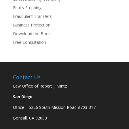
Equity Stripping
Fraudulent Transfers
Business Protection
Download the Book
Free Consultation
Contact Us
Law Office of Robert J. Mintz
San Diego
Office – 5256 South Mission Road #703-317
Bonsall, CA 92003